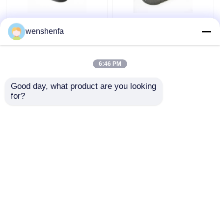
वोक्सवैगन Con Rod डीजल
एल्यूमीनियम डीजल इंजन मुख्य
wenshenfa
इंजन के लिए CWA CCZ
असर VPM279 V6CYL KC
1.8L 06J 105 701 1.8L
KD फोर्ड के लिए
6:46 PM
सबसे अच्छी कीमत
सबसे अच्छी कीमत
Good day, what product are you looking 
for?
हमसे संपर्क करें
हमसे संपर्क करें
और देखो
होम
हमारे बारे में
हमसे संपर्क करें
Desktop Site
साइटमैप
गोपनीयता नीति