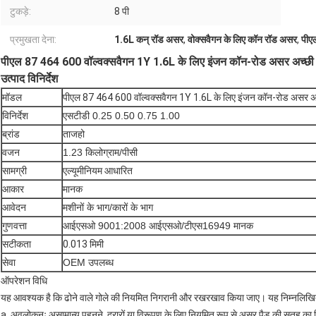
टुकड़े:
8 पी
प्रमुखता देना:
1.6L कन् रॉड असर
,
वोक्सवैगन के लिए कॉन रॉड असर
,
पीए
पीएल 87 464 600 वॉल्वक्सवैगन 1Y 1.6L के लिए इंजन कॉन-रोड असर अच्छी ग
उत्पाद विनिर्देश
मॉडल
पीएल 87 464 600 वॉल्वक्सवैगन 1Y 1.6L के लिए इंजन कॉन-रोड असर अच्
विनिर्देश
एसटीडी 0.25 0.50 0.75 1.00
ब्रांड
ताजहो
वजन
1.23 किलोग्राम/पीसी
सामग्री
एल्यूमीनियम आधारित
आकार
मानक
आवेदन
मशीनों के भाग/कारों के भाग
गुणवत्ता
आईएसओ 9001:2008 आईएसओ/टीएस16949 मानक
सटीकता
0.013 मिमी
सेवा
OEM उपलब्ध
ऑपरेशन विधि
यह आवश्यक है कि ढोने वाले गोले की नियमित निगरानी और रखरखाव किया जाए। यह निम्नलिखित चर
a. अवलोकनः असामान्य पहनने, दरारों या विरूपण के लिए नियमित रूप से असर पैड की सतह का नि