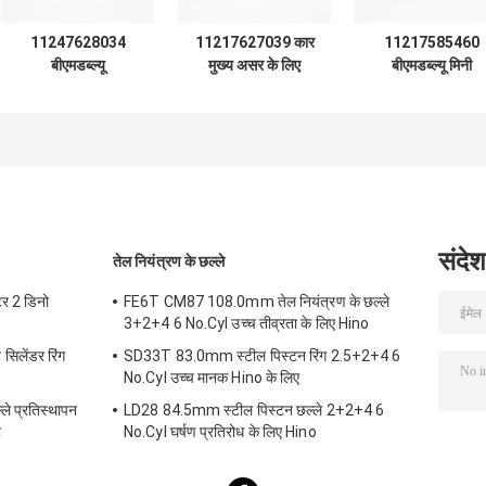
11247628034
11217627039 कार
11217585460
बीएमडब्ल्यू
मुख्य असर के लिए
बीएमडब्ल्यू मिनी
N52/N54/N55
बीएमडब्ल्यू
N13/N14/N16 1.
2.5/3.0T 6CYL
N52/N54/N55
उच्च शक्ति के लिए इं
पहनने के प्रतिरोधी के
2.5/3.0T 6CYL
मुख्य असर
लिए इंजन Con रॉड
स्थायित्व
असर
संदेश
तेल नियंत्रण के छल्ले
टर 2 डिनो
FE6T CM87 108.0mm तेल नियंत्रण के छल्ले
3+2+4 6 No.Cyl उच्च तीव्रता के लिए Hino
िलेंडर रिंग
SD33T 83.0mm स्टील पिस्टन रिंग 2.5+2+4 6
No.Cyl उच्च मानक Hino के लिए
 प्रतिस्थापन
LD28 84.5mm स्टील पिस्टन छल्ले 2+2+4 6
ट
No.Cyl घर्षण प्रतिरोध के लिए Hino