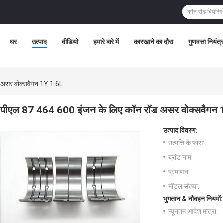
घर
उत्पाद
वीडियो
हमारे बारे में
कारखाने का दौरा
गुणवत्ता नियंत
 असर वोक्सवैगन 1Y 1.6L
पीएल 87 464 600 इंजन के लिए कॉन रॉड असर वोक्सवैगन
उत्पाद विवरण:
उत्पत्ति के प्लेस:
ब्रांड नाम:
प्रमाणन:
मॉडल संख्या:
भुगतान & नौवहन नियमों:
न्यूनतम आदेश मात्रा: