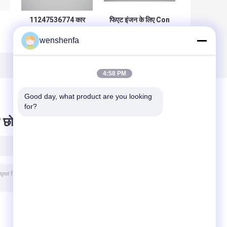
11247536774 कार
फिएट इंजन के लिए Con
मुख्य असर के लिए
Rod असर
wenshenfa
6T
बीएमडब्ल्यू N46B20C
VPR91740 Pl60
जन
1.8/2.0L उत्कृष्ट
Excavato 6CYL
गुणवत्ता
उच्च शक्ति
4:58 PM
Good day, what product are you looking 
for?
 छोड़ दो