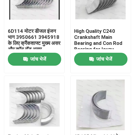
6D114 मोटर डीजल इंजन
High Quality C240
भाग 3950661 3945918
Crankshaft Main
के लिए क्रैंकशाफ्ट मुख्य असर
Bearing and Con Rod
और कॉन रॉड असर
Bearing for Isuzu
Motor Diesel Engine
जांच भेजें
जांच भेजें
Part
घर
उत्पाद
वीडियो