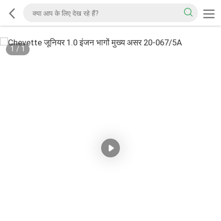
1
/
1