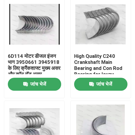
6D114 मोटर डीजल इंजन
High Quality C240
भाग 3950661 3945918
Crankshaft Main
के लिए क्रैंकशाफ्ट मुख्य असर
Bearing and Con Rod
और कॉन रॉड असर
Bearing for Isuzu
Motor Diesel Engine
जांच भेजें
जांच भेजें
Part
घर
उत्पाद
वीडियो