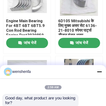
हमारे बारे में
Engine Main Bearing
6D105 Mitsubishi के
For 4BT 6BT 6BT5.9
लिए मुख्य असर सेट 6136-
कारखाने का दौरा
Con Rod Bearing
21-8010 स्पेयर पार्ट्स
Engine Part3939859
डीजल इंजन असर
3802070
जांच भेजें
जांच भेजें
गुणवत्ता नियंत्रण
हमसे संपर्क करें
wenshenfa
समाचार
2:59 AM
मामले
Good day, what product are you looking 
for?
इंजन मुख्य बियरिंग
उच्च गुणवत्ता वाली डी13
ऑटो इंजन पार्ट्स मुख्य असर