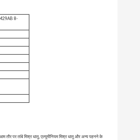
029429AB 8-
तौर पर तांबे मिश्र धातु, एल्यूमीनियम मिश्र धातु और अन्य पहनने के