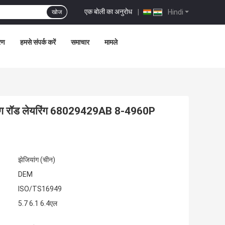
एक बोली का अनुरोध
|
Hindi
खोज
्रण
हमसे संपर्क करें
समाचार
मामले
क्टिंग रॉड लेयरिंग 68029429AB 8-4960P
झेजियांग (चीन)
DEM
ISO/TS16949
5.7 6.1 6.4एल