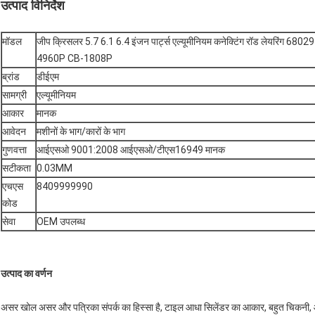
उत्पाद विनिर्देश
मॉडल
जीप क्रिसलर 5.7 6.1 6.4 इंजन पार्ट्स एल्यूमीनियम कनेक्टिंग रॉड लेयरिंग 68
4960P CB-1808P
ब्रांड
डीईएम
सामग्री
एल्यूमीनियम
आकार
मानक
आवेदन
मशीनों के भाग/कारों के भाग
गुणवत्ता
आईएसओ 9001:2008 आईएसओ/टीएस16949 मानक
सटीकता
0.03MM
एचएस
8409999990
कोड
सेवा
OEM उपलब्ध
उत्पाद का वर्णन
असर खोल असर और पत्रिका संपर्क का हिस्सा है, टाइल आधा सिलेंडर का आकार, बहुत चिकनी, आम 