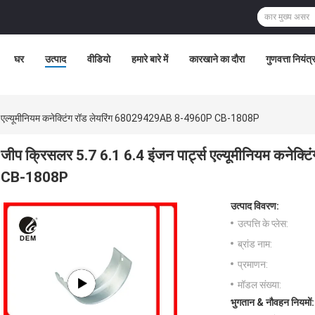
घर
उत्पाद
वीडियो
हमारे बारे में
कारखाने का दौरा
गुणवत्ता नियंत
ट्स एल्यूमीनियम कनेक्टिंग रॉड लेयरिंग 68029429AB 8-4960P CB-1808P
जीप क्रिसलर 5.7 6.1 6.4 इंजन पार्ट्स एल्यूमीनियम कने
CB-1808P
उत्पाद विवरण:
उत्पत्ति के प्लेस:
ब्रांड नाम:
प्रमाणन:
मॉडल संख्या:
भुगतान & नौवहन नियमों: