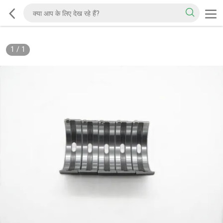
1
/
1