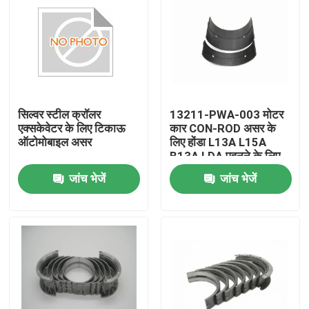
सिल्वर स्टील क्रॉलर
13211-PWA-003 मोटर
एक्सकेवेटर के लिए टिकाऊ
कार CON-ROD असर के
ऑटोमोबाइल असर
लिए होंडा L13A L15A
B13A LDA पहनने के लिए
प्रतिरोधी
जांच भेजें
जांच भेजें
घर
उत्पाद
वीडियो