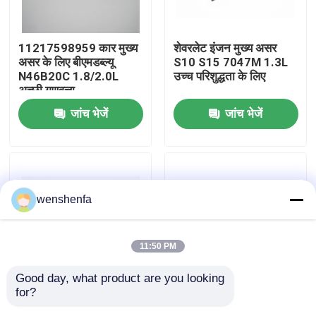
हमारे बारे में
11217598959 कार मुख्य
शेवरलेट इंजन मुख्य असर
असर के लिए बीएमडब्ल्यू
S10 S15 7047M 1.3L
N46B20C 1.8/2.0L
उच्च परिशुद्धता के लिए
कारखाने का दौरा
अच्छी गुणवत्ता
जांच भेजें
जांच भेजें
गुणवत्ता नियंत्रण
हमसे संपर्क करें
wenshenfa
समाचार
11:50 PM
मामले
Good day, what product are you looking 
for?
Chevrolet इंजन मुख्य असर
Chevrolet इंजन Con
इंजन मुख्य बियरिंग
Chevy 11 M7235SA
Rod असर Chevy 11