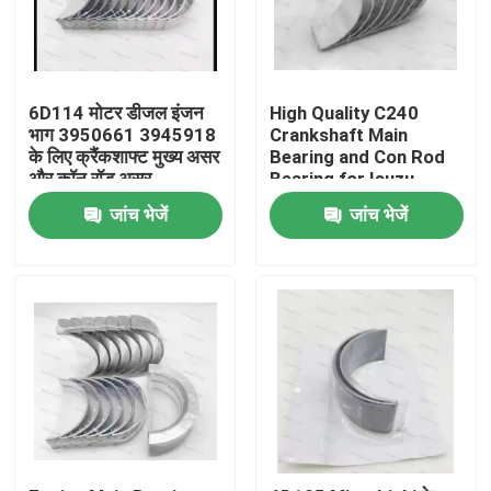
6D114 मोटर डीजल इंजन
High Quality C240
भाग 3950661 3945918
Crankshaft Main
के लिए क्रैंकशाफ्ट मुख्य असर
Bearing and Con Rod
और कॉन रॉड असर
Bearing for Isuzu
Motor Diesel Engine
जांच भेजें
जांच भेजें
Part
घर
उत्पाद
वीडियो