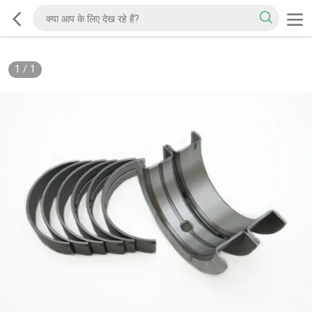
1
/
1