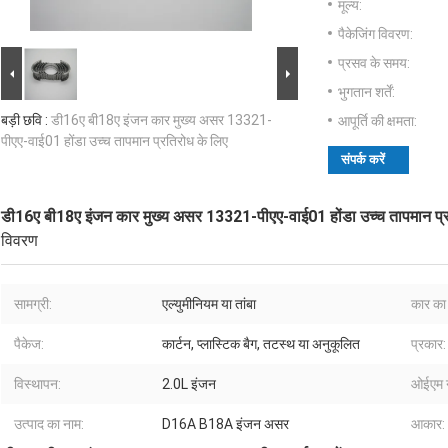
मूल्य:
पैकेजिंग विवरण:
प्रसव के समय:
भुगतान शर्तें:
बड़ी छवि :
डी16ए बी18ए इंजन कार मुख्य असर 13321-
आपूर्ति की क्षमता:
पीएए-वाई01 होंडा उच्च तापमान प्रतिरोध के लिए
संपर्क करें
डी16ए बी18ए इंजन कार मुख्य असर 13321-पीएए-वाई01 होंडा उच्च तापमान प्र
विवरण
सामग्री:
एल्युमीनियम या तांबा
कार का 
पैकेज:
कार्टन, प्लास्टिक बैग, तटस्थ या अनुकूलित
प्रकार:
विस्थापन:
2.0L इंजन
ओईएम न
उत्पाद का नाम:
D16A B18A इंजन असर
आकार: