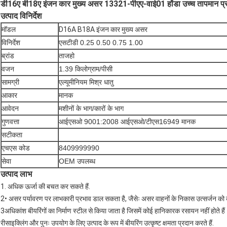
डी16ए बी18ए इंजन कार मुख्य असर 13321-पीएए-वाई01 होंडा उच्च तापमान प्र
उत्पाद विनिर्देश
मॉडल
D16A B18A इंजन कार मुख्य असर
विनिर्देश
एसटीडी 0.25 0.50 0.75 1.00
ब्रांड
ताजहो
वजन
1.39 किलोग्राम/पीसी
सामग्री
एल्यूमीनियम मिश्र धातु
आकार
मानक
आवेदन
मशीनों के भाग/कारों के भाग
गुणवत्ता
आईएसओ 9001:2008 आईएसओ/टीएस16949 मानक
सटीकता
एचएस कोड
8409999990
सेवा
OEM उपलब्ध
उत्पाद लाभ
1. अधिक ऊर्जा की बचत कर सकते हैं.
2• असर पर्यावरण पर लाभकारी प्रभाव डाल सकता है, जैसेः असर वाहनों के निकास उत्सर्जन क
3अधिकांश बीयरिंगों का निर्माण स्टील से किया जाता है जिसमें कोई हानिकारक रसायन नहीं होते ह
रीसाइक्लिंग और पुनः उपयोग के लिए उत्पाद के रूप में बीयरिंग उत्कृष्ट क्षमता प्रदान करते हैं.