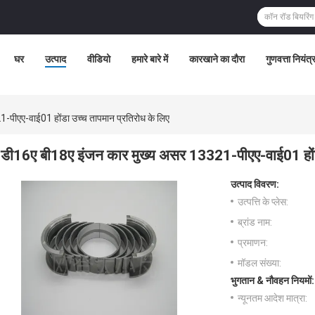
घर
उत्पाद
वीडियो
हमारे बारे में
कारखाने का दौरा
गुणवत्ता नियंत
पीएए-वाई01 होंडा उच्च तापमान प्रतिरोध के लिए
डी16ए बी18ए इंजन कार मुख्य असर 13321-पीएए-वाई01 होंडा
उत्पाद विवरण:
उत्पत्ति के प्लेस:
ब्रांड नाम:
प्रमाणन:
मॉडल संख्या:
भुगतान & नौवहन नियमों:
न्यूनतम आदेश मात्रा: