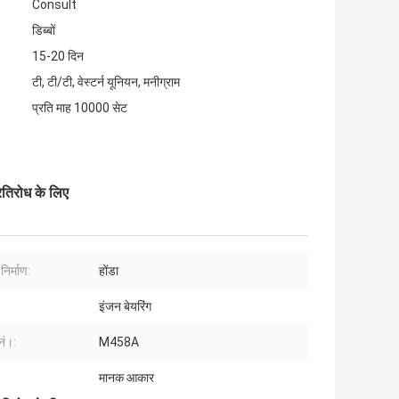
Consult
डिब्बों
15-20 दिन
टी, टी/टी, वेस्टर्न यूनियन, मनीग्राम
प्रति माह 10000 सेट
तिरोध के लिए
निर्माण:
होंडा
इंजन बेयरिंग
ं।:
M458A
मानक आकार