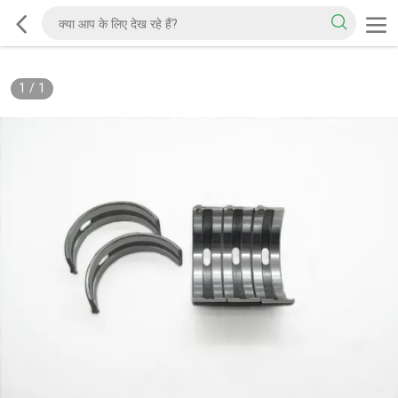
1
/
1