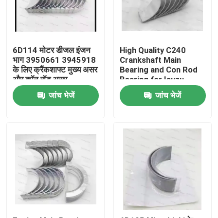
6D114 मोटर डीजल इंजन
High Quality C240
भाग 3950661 3945918
Crankshaft Main
के लिए क्रैंकशाफ्ट मुख्य असर
Bearing and Con Rod
और कॉन रॉड असर
Bearing for Isuzu
Motor Diesel Engine
जांच भेजें
जांच भेजें
Part
घर
उत्पाद
वीडियो